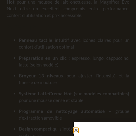
Hot
pour une mousse de lait onctueuse, la Magnifica Evo
Next offre un excellent compromis entre performance,
confort d’utilisation et prix accessible.
AVANTAGES
Panneau tactile intuitif
avec icônes claires pour un
confort d’utilisation optimal
Préparation en un clic
: espresso, lungo, cappuccino,
latte (selon modèle)
Broyeur 13 niveaux
pour ajuster l’intensité et la
finesse de mouture
Système LatteCrema Hot (sur modèles compatibles)
pour une mousse dense et stable
Programme de nettoyage automatisé
+ groupe
d’extraction amovible
Design compact
qui s’intègre facilement dans n’importe
quel espace