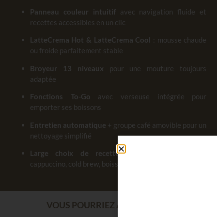
Panneau couleur intuitif
avec navigation fluide et
recettes accessibles en un clic
LatteCrema Hot & LatteCrema Cool
: mousse chaude
ou froide parfaitement stable
Broyeur 13 niveaux
pour une mouture toujours
adaptée
Fonctions To-Go
avec verseuse intégrée pour
emporter ses boissons
Entretien automatique
+ groupe café amovible pour un
nettoyage simplifié
Large choix de recettes
, dont espresso, latte,
cappuccino, cold brew, boissons froides…
VOUS POURRIEZ AUSSI AIMER