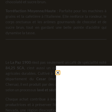
chocolaté et sucre brun.
Torréfaction Moyenne/Haute
: Parfaite pour les machines à
grains et la cafetière à l’italienne. Elle renforce la rondeur, le
corps onctueux et les arômes gourmands de chocolat et de
sucre brun, tout en gardant une belle pointe d’acidité qui
dynamise la tasse.
Un café engagé et durable : soutenir les
producteurs locaux
Le
La Paz 1900
n’est pas seulement un café de spécialité noté
84,25 SCA
, c’est aussi un café qui valorise des pratiques
agricoles durables. Cultivé à
1900 mètres d’altitude
dans le
département du
Cesar
(municipalité de La Paz, vereda
Cherua), il est produit par des communautés indigènes locales
selon un processus
lavé et séché au soleil
.
Chaque achat contribue à soutenir directement les familles
productrices et à préserver l’écosystème unique de la Sierra
Nevada, une région d’exception où la culture du café s’allie à